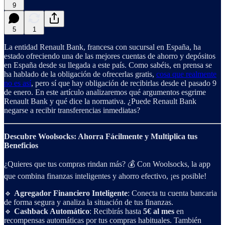
9
5
1
La entidad Renault Bank, francesa con sucursal en España, ha
estado ofreciendo una de las mejores cuentas de ahorro y depósitos
en España desde su llegada a este país. Como sabéis, en prensa se
ha hablado de la obligación de ofrecerlas gratis,
cosa que realmente
no es así
, pero sí que hay obligación de recibirlas desde el pasado 9
de enero. En este artículo analizaremos qué argumentos esgrime
Renault Bank y qué dice la normativa. ¿Puede Renault Bank
negarse a recibir transferencias inmediatas?
Descubre Woolsocks: Ahorra Fácilmente y Multiplica tus
Beneficios
¿Quieres que tus compras rindan más? 💰 Con Woolsocks, la app
que combina finanzas inteligentes y ahorro efectivo, ¡es posible!
🔹
Agregador Financiero Inteligente
: Conecta tu cuenta bancaria
de forma segura y analiza la situación de tus finanzas.
🔹
Cashback Automático
: Recibirás hasta
5€ al mes
en
recompensas automáticas por tus compras habituales. También