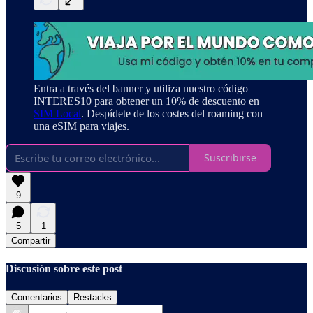
Entra a través del banner y utiliza nuestro código
INTERES10 para obtener un 10% de descuento en
SIM Local
. Despídete de los costes del roaming con
una eSIM para viajes.
Suscribirse
9
5
1
Compartir
Discusión sobre este post
Comentarios
Restacks