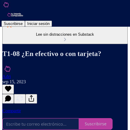
Suscribirse
Iniciar sesión
Lee sin distracciones en Substack
T1-08 ¿En efectivo o con tarjeta?
Adri
sep 15, 2023
Compartir
Suscribirse