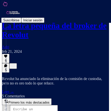
Suscribirse
Iniciar sesión
La letra pequeña del broker de
Revolut
Adri
feb 21, 2024
6
5
Revolut ha anunciado la eliminación de la comisión de custodia,
pero no es oro todo lo que reluce.
Leer →
5 Comentarios
Primero los más destacados