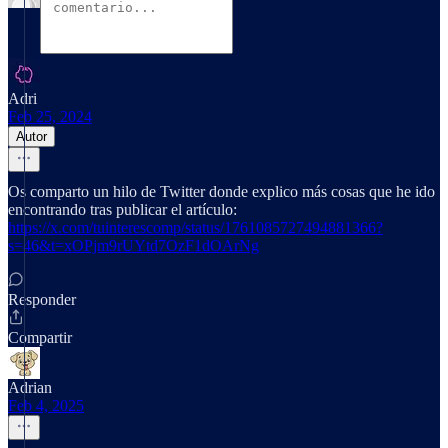
Adri
Feb 25, 2024
Autor
Os comparto un hilo de Twitter donde explico más cosas que he ido
encontrando tras publicar el artículo:
https://x.com/tuinterescomp/status/1761085727494881366?
s=46&t=xOPjm9rUYtd7OzF1dOArNg
Responder
Compartir
Adrian
Feb 4, 2025