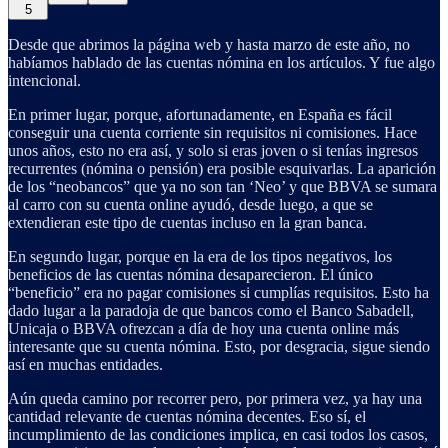
5
Desde que abrimos la página web y hasta marzo de este año, no
habíamos hablado de las cuentas nómina en los artículos. Y fue algo
intencional.
En primer lugar, porque, afortunadamente, en España es fácil
conseguir una cuenta corriente sin requisitos ni comisiones. Hace
unos años, esto no era así, y solo si eras joven o si tenías ingresos
recurrentes (nómina o pensión) era posible esquivarlas. La aparición
de los “neobancos” que ya no son tan ‘Neo’ y que BBVA se sumara
al carro con su cuenta online ayudó, desde luego, a que se
extendieran este tipo de cuentas incluso en la gran banca.
En segundo lugar, porque en la era de los tipos negativos, los
beneficios de las cuentas nómina desaparecieron. El único
“beneficio” era no pagar comisiones si cumplías requisitos. Esto ha
dado lugar a la paradoja de que bancos como el Banco Sabadell,
Unicaja o BBVA ofrezcan a día de hoy una cuenta online más
interesante que su cuenta nómina. Esto, por desgracia, sigue siendo
así en muchas entidades.
Aún queda camino por recorrer pero, por primera vez, ya hay una
cantidad relevante de cuentas nómina decentes. Eso sí, el
incumplimiento de las condiciones implica, en casi todos los casos,