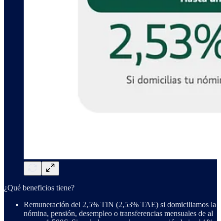
¿Qué beneficios tiene?
Remuneración del 2,5% TIN (2,53% TAE) si domiciliamos la
nómina, pensión, desempleo o transferencias mensuales de al