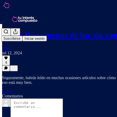
T2-06 Paga menos de luz sin c
Suscribirse
Iniciar sesión
Adri
jul 12, 2024
4
Seguramente, habrás leído en muchas ocasiones artículos sobre cómo 
eso está muy bien.
Leer →
Comentarios